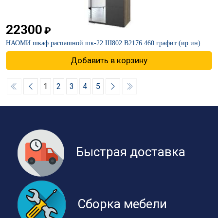
22300
₽
НАОМИ шкаф распашной шк-22 Ш802 В2176 460 графит (ир.ин)
Добавить в корзину
1
2
3
4
5
Быстрая доставка
Сборка мебели