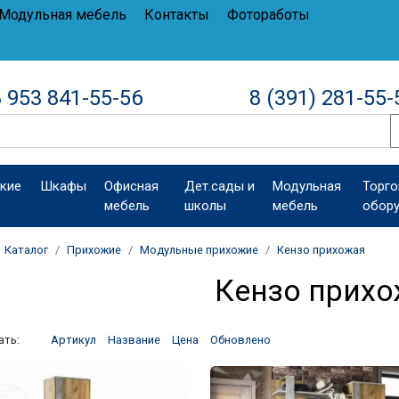
Модульная мебель
Контакты
Фотоработы
 953 841-55-56
8 (391) 281-55-
кие
Шкафы
Офисная
Дет.сады и
Модульная
Торго
мебель
школы
мебель
обор
Каталог
Прихожие
Модульные прихожие
Кензо прихожая
Кензо прих
ать:
Артикул
Название
Цена
Обновлено