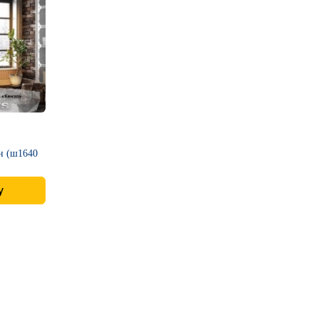
 (ш1640
у