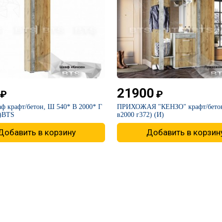
21900
₽
₽
ф крафт/бетон, Ш 540* В 2000* Г
ПРИХОЖАЯ "КЕНЗО" крафт/бетон
И)BTS
в2000 г372) (И)
Добавить в корзину
Добавить в корзин