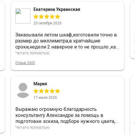
Екатерина Украинская
23 октября 2025
Заказывали летом шкаф,изготовили точно в
размер до миллиметра,в кратчайшие
сроки,недели 2 наверное и то не прошло ,как
нам его уже привезли,цвет как хотели,без
Читать полностью
каких либо дефектов,главное цена
Отзыв 2GIS
подарок,везде в раза 2 дороже и размеры
стандартные,а нам нужен был нестандартный
размер,в этой компании сделали все как
нужно,в итоге шкаф получился как
Мария
встроенный и очень красивый😍 Работала с
нами Александра🌸Спасибо большое 🤗
17 июля 2025
Выражаю огромную благодарность
консультанту Александре за помощь в
подготовке эскиза, подборе нужного цвета,
профиля, а также мастерам за оперативное
Читать полностью
изготовление, доставку и сборку шкафа-