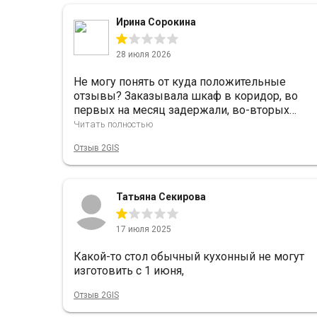
Ирина Сорокина
28 июля 2026
Не могу понять от куда положительные
отзывы? Заказывала шкаф в коридор, во
первых на месяц задержали, во-вторых
качество ужасное. Приехал устанавливать
Читать полностью
человек который не знает как его собрать,
Отзыв 2GIS
постоянно у меня спрашивал как это, как то.
На что я ему ответила что я не сборщик
мебели, на что он мне ответил что он тоже,
что он столер. Собрал на третий день. Не
Татьяна Секирова
заказывайте в этой компании, пожалейте
себя.
17 июля 2025
Какой-то стол обычный кухонный не могут
изготовить с 1 июня,
Отзыв 2GIS