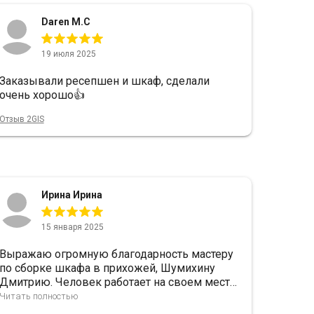
Daren M.C
19 июля 2025
Заказывали ресепшен и шкаф, сделали
очень хорошо👍
Отзыв 2GIS
Ирина Ирина
15 января 2025
Выражаю огромную благодарность мастеру
по сборке шкафа в прихожей, Шумихину
Дмитрию. Человек работает на своем месте,
делает работу аккуратно, быстро и
Читать полностью
качественно, рекомендую. Сегодня т.е. 12