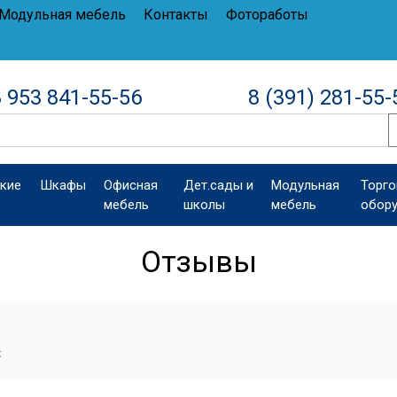
Модульная мебель
Контакты
Фотоработы
 953 841-55-56
8 (391) 281-55-
кие
Шкафы
Офисная
Дет.сады и
Модульная
Торго
мебель
школы
мебель
обор
Отзывы
к