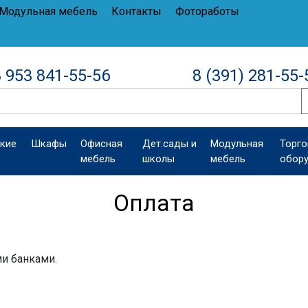
Модульная мебель
Контакты
Фотоработы
 953 841-55-56
8 (391) 281-55-
кие
Шкафы
Офисная
Дет.сады и
Модульная
Торго
мебель
школы
мебель
обор
Оплата
и банками.