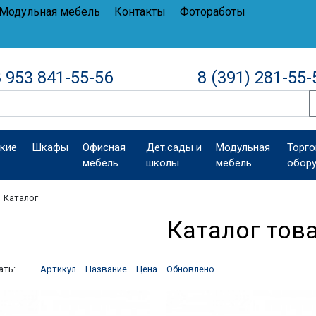
Модульная мебель
Контакты
Фотоработы
 953 841-55-56
8 (391) 281-55-
кие
Шкафы
Офисная
Дет.сады и
Модульная
Торго
мебель
школы
мебель
обор
Каталог
Каталог тов
ать:
Артикул
Название
Цена
Обновлено