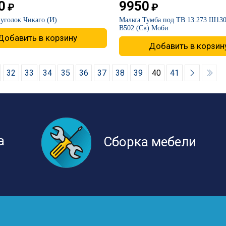
0
9950
₽
₽
 уголок Чикаго (И)
​Мальта Тумба под ТВ 13.273 Ш130
В502 (Св) Моби
Добавить в корзину
Добавить в корзин
32
33
34
35
36
37
38
39
40
41
а
Сборка мебели