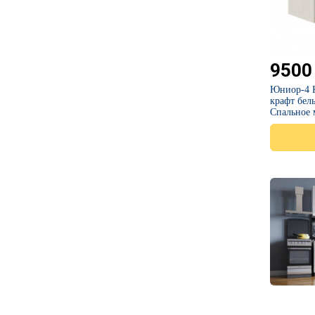
9500
Юниор-4 К
крафт бе
Спальное 