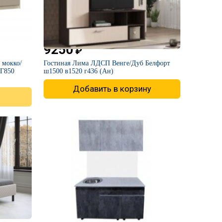
9250
₽
 мокко/
​Гостиная Лима ЛДСП Венге/Дуб Белфорт
Г850
ш1500 в1520 г436 (Ан)
Добавить в корзину