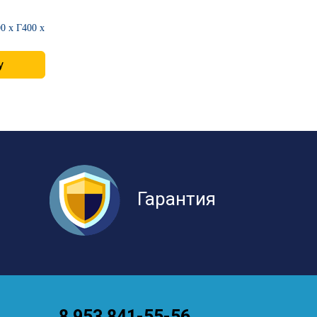
0 х Г400 х
у
Гарантия
8 953 841-55-56