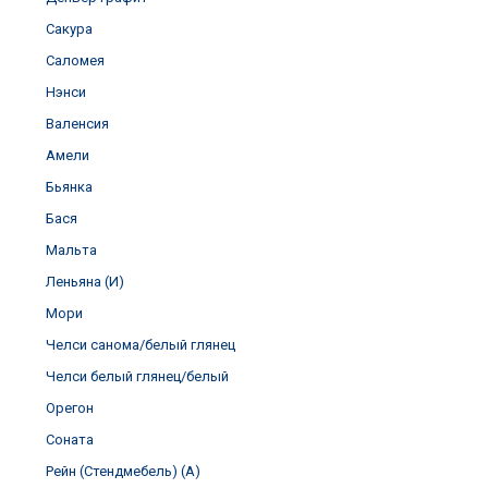
Сакура
Саломея
Нэнси
Валенсия
Амели
Бьянка
Бася
Мальта
Леньяна (И)
Мори
Челси санома/белый глянец
Челси белый глянец/белый
Орегон
Соната
Рейн (Стендмебель) (А)