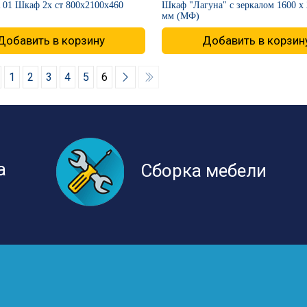
 01 Шкаф 2х ст 800х2100х460
​Шкаф "Лагуна" с зеркалом​ 1600 х
мм (МФ)
Добавить в корзину
Добавить в корзин
1
2
3
4
5
6
а
Сборка мебели