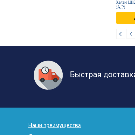
​Хелен ШК
(А,Р)
Быстрая доставк
Наши преимущества