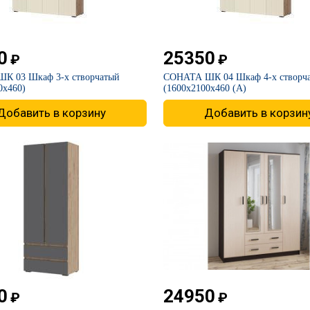
0
25350
₽
₽
ШК 03 Шкаф 3-х створчатый
​СОНАТА ШК 04 Шкаф 4-х створч
0х460)
(1600х2100х460 (А)
Добавить в корзину
Добавить в корзин
0
24950
₽
₽