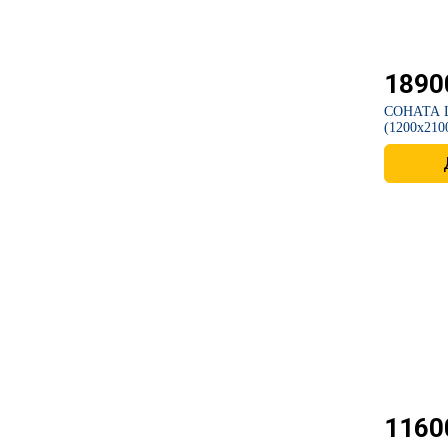
1890
​СОНАТА 
(1200х210
1160