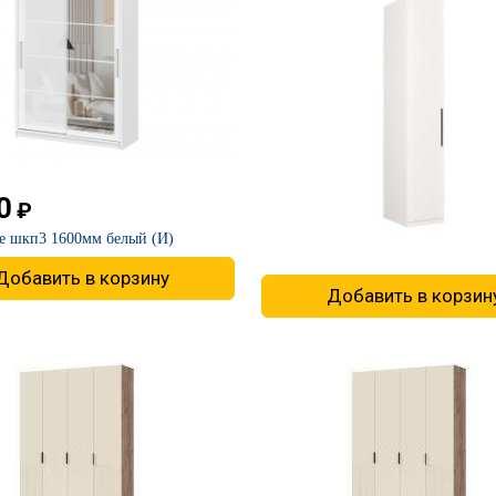
0
8850
₽
₽
е шкп3 1600мм белый (И)
Шкаф-пенал Валенсия 13.207
420х541х2253мм (Ц)
Добавить в корзину
Добавить в корзин