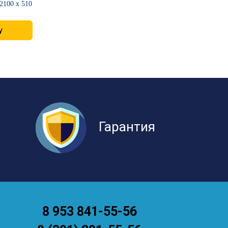
 2100 х 510
у
Гарантия
8 953 841-55-56