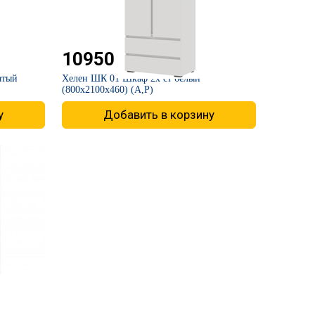
10950
₽
атый
​Хелен ШК 01 Шкаф 2х ст белый
(800х2100х460) (А,Р)
у
Добавить в корзину