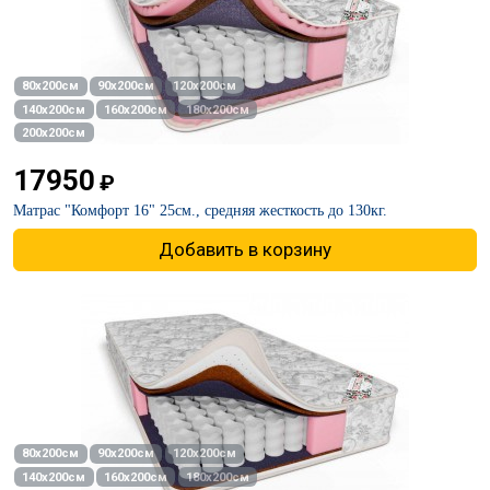
80х200см
90х200см
120х200см
140х200см
160х200см
180х200см
200х200см
17950
₽
Матрас "Комфорт 16" 25см., средняя жесткость до 130кг.
Добавить в корзину
80х200см
90х200см
120х200см
140х200см
160х200см
180х200см