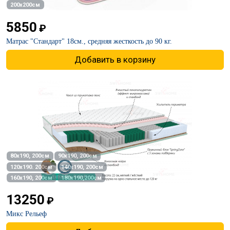
200х200см
5850
₽
Матрас "Стандарт" 18см., средняя жесткость до 90 кг.
Добавить в корзину
80х190, 200см
90х190, 200см
120х190. 200см
140х190, 200см
160х190, 200см
180х190,200см
13250
₽
Микс Рельеф