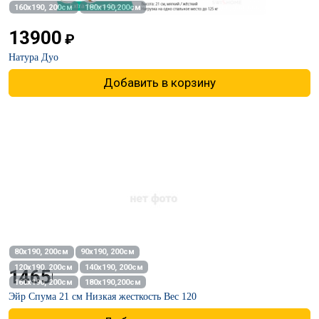
160х190, 200см
180х190,200см
13900
₽
Натура Дуо
Добавить в корзину
80х190, 200см
90х190, 200см
120х190. 200см
140х190, 200см
14650
₽
160х190, 200см
180х190,200см
Эйр Спума 21 см Низкая жесткость Вес 120