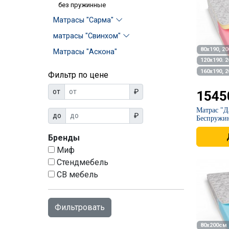
без пружинные
Матрасы "Сарма"
матрасы "Свинхом"
80х190, 2
Матрасы "Аскона"
120х190. 
160х190, 
Фильтр по цене
от
₽
1545
Матрас "Да
до
₽
Беспружин
Бренды
Миф
Стендмебель
СВ мебель
80х200см