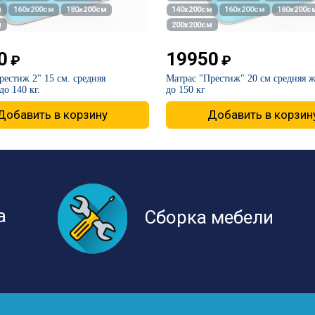
м
160х200см
180х200см
140х200см
160х200см
180х200с
м
200х200см
0
19950
₽
₽
рестиж 2" 15 см. средняя
Матрас "Престиж" 20 см средняя ж
до 140 кг.
до 150 кг
Добавить в корзину
Добавить в корзин
а
Сборка мебели