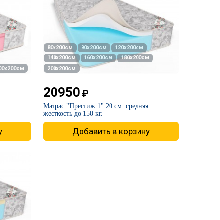
80х200см
90х200см
120х200см
140х200см
160х200см
180х200см
00х200см
200х200см
20950
₽
Матрас "Престиж 1" 20 см. средняя
жесткость до 150 кг.
у
Добавить в корзину