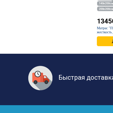
140х200с
200х200с
1345
Матрас "П
жесткость 
Быстрая доставк