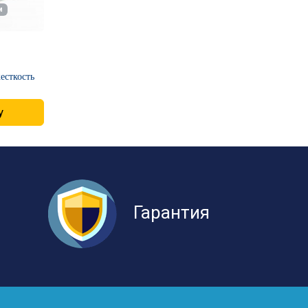
м
есткость
у
Гарантия