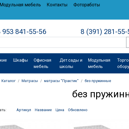
Модульная мебель
Контакты
Фотоработы
 953 841-55-56
8 (391) 281-55-
кие
Шкафы
Офисная
Дет.сады и
Модульная
Торго
мебель
школы
мебель
обор
Каталог
Матрасы
матрасы "Практик"
без пружинные
без пружин
ать:
Артикул
Название
Цена
Обновлено