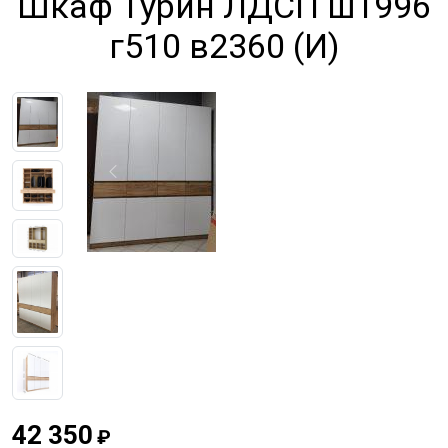
Шкаф Турин ЛДСП ш1996
г510 в2360 (И)
Previous
Next
42 350
₽