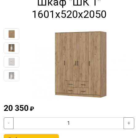
Шкаф "ШК 1"
1601x520x2050
Previous
Next
20 350
₽
-
+