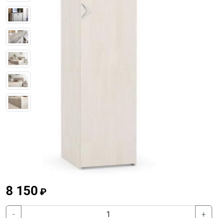
Previous
Next
8 150
₽
-
+